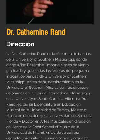
Dr. Cathernine Rand
Dirección
La Dra. Catherine Rand es la directora de bandas
de la University of Southern Mississippi, donde
dirige Wind Ensemble, imparte clases de viento
graduado y guía todas las facetas del programa
integral de bandas de la University of Southern
Mississippi. Antes de su nombramiento en la
University of Southern Mississippi, fue directora
de bandas en la Florida International University y
en la University of South Carolina Aiken. La Dra.
Rand recibió su Licenciatura en Educación
Musical de la Universidad de Tampa, Master of
Music en dirección de la Universidad del Sur de la
Florida y Doctor en Artes Musicales en dirección
de viento de la Frost School of Music de la
Universidad de Miami. Antes de su carrera
docente universitaria, enseñó banda y orquesta