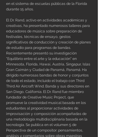
en el sistema de escuelas públicas de la Florida
durante 15 años.
El Dr. Rand, activo en actividades académicas y
creativas, ha presentado numerosos talleres para
educadores de música sobre preparación de
festivales, técnicas de ensayo, gestos
significativos de conducción y creación de planes
de estudio para programas de bandas.
Recientemente presentó su investigación
"Equilibrio entre el arte y la educación" en
Minnesota, Florida, Hawai, Austria, Singapur, Islas
Gran Caimán y Ciudad de Panamá, Panamá. Ha
dirigido numerosas bandas de honor y conjuntos
de todo el estado, incluido el trabajo con Third
Third Air Aircraft Wind. Banda y sus directores en
San Diego, California. El Dr. Rand fue miembro
fundador de Creative Music Project, que
promueve la creatividad musical basada en los
estudiantes al proporcionar actividades de
improvisación y composición acompañadas de
una metodología multidisciplinaria basada en la
tecnología. Se publica en el volumen 5 de
Perspectiva de un compositor: pensamientos,
análisis y comentarios sobre obras maestras