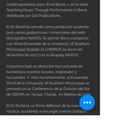
contemporáneas para Wind Band, y en la serie
Teaching Music Through Performance in Band,
distribuida por GIA Publications.
El Dr. Rand ha servido como productor asistente
para varias grabaciones comerciales del sello
discográfico NAXOS. Su primer disco compacto
con Wind Ensemble de la University of Southern
Mississippi titulado ALCHEMIZE se lanzó en
diciembre de 2017 con la etiqueta NAXOS.
Conjuntos bajo su dirección han actuado en
numerosos eventos locales, regionales y
nacionales. Y, más recientemente, el Ensemble
Wind de la University of Southern Mississippi se
presentó en la Conferencia de la División del Sur
de CBDNA en Tampa, Florida, en febrero de 2018.
El Dr. Rand es un firme defensor de la nueva
música, ayudando a encargar nuevos trabajos
para vientos de conjunto de viento y cámara, y
estrenando numerosas obras de compositores
contemporáneos, entre ellos Joseph Schwanter,
David Maslanka, Luigi Zaninelli, Paul Dooley,
Anthony Barfield, Michael Ippolito y Steve