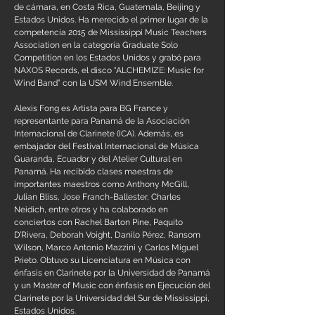
de cámara, en Costa Rica, Guatemala, Beijing y
Estados Unidos. Ha merecido el primer lugar de la
competencia 2015 de Mississippi Music Teachers
Association en la categoría Graduate Solo
Competition en los Estados Unidos y grabó para
NAXOS Records, el disco “ALCHEMIZE: Music for
Wind Band” con la USM Wind Ensemble.
Alexis Fong es Artista para BG France y
representante para Panamá de la Asociación
Internacional de Clarinete (ICA). Además, es
embajador del Festival Internacional de Música
Guaranda, Ecuador y del Atelier Cultural en
Panamá. Ha recibido clases maestras de
importantes maestros como Anthony McGill,
Julian Bliss, Jose Franch-Ballester, Charles
Neidich, entre otros y ha colaborado en
conciertos con Rachel Barton Pine, Paquito
D’Rivera, Deborah Voight, Danilo Pérez, Ransom
Wilson, Marco Antonio Mazzini y Carlos Miguel
Prieto. Obtuvo su Licenciatura en Música con
énfasis en Clarinete por la Universidad de Panamá
y un Master of Music con énfasis en Ejecución del
Clarinete por la Universidad del Sur de Mississippi,
Estados Unidos.