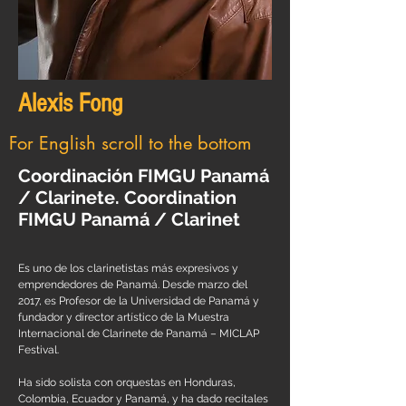
Alexis Fong
For English scroll to the bottom
Coordinación FIMGU Panamá
/ Clarinete. Coordination
FIMGU Panamá / Clarinet
Es uno de los clarinetistas más expresivos y
emprendedores de Panamá. Desde marzo del
2017, es Profesor de la Universidad de Panamá y
fundador y director artístico de la Muestra
Internacional de Clarinete de Panamá – MICLAP
Festival.
Ha sido solista con orquestas en Honduras,
Colombia, Ecuador y Panamá, y ha dado recitales