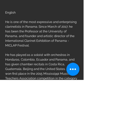
English
He is one of the most expressive and enterprising
clarinetists in Panama. Since March of 2017, he
has been the Professor at the University of
Panama, and founder and artistic director of the
International Clarinet Exhibition of Panama -
MICLAP Festival.
He has played as a soloist with orchestras in
Honduras, Colombia, Ecuador and Panama, and
has given chamber recitals in Costa Rica,
Guatemala, Beijing and the United States. He has
won first place in the 2015 Mississippi Music
Teachers Association competition in the category
Graduate Solo Competition in the United States
and recorded for NAXOS Records, the album
"ALCHEMIZE: Music for Wind Band" with the USM
Wind Ensemble.
Alexis Fong is an Artist for BG France and
representative for Panama of the International
Clarinet Association (ICA). In addition, he is an